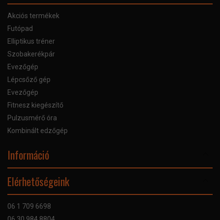
Akciós termékek
Futópad
Elliptikus tréner
Szobakerékpár
Evezőgép
Lépcsőző gép
Evezőgép
Fitnesz kiegészítő
Pulzusmérő óra
Kombinált edzőgép
Információ
Online Áruhitel
Elérhetőségeink
Bankkártyás fizetés
Szállítás
06 1 709 6698
Garancia
06 30 984 8804