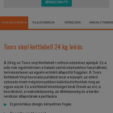
KÉRDEZZEN ITT!
ÁLTALÁNOS ADATOK
TULAJDONSÁGOK
ÉRTÉKELÉSEK
HASONLÓ TERMÉK
Toorx vinyl kettlebell 24 kg leírás
A 24 kg-os Toorx vinyl Kettlebell-t otthoni edzéshez ajánljuk. Ez a
súly már egyértelműen a haladó szintű edzésekhez használható,
természetesen az egyéni erőnléti állapottól függően. A Toorx
Kettlebell Vinyl bevonata puhábbá teszi a külsejét, az eltérő
színezés miatt még könnyebben különböztethetőek meg az
egyes súyok. Ez a kettlebell lehetőséget kínál Önnek az erő, a
koordináció, a reakcióképesség, az állóképesség és a kardio-
rendszer állapotának a javítására.
Ergonomikus design, kényelmes fogás