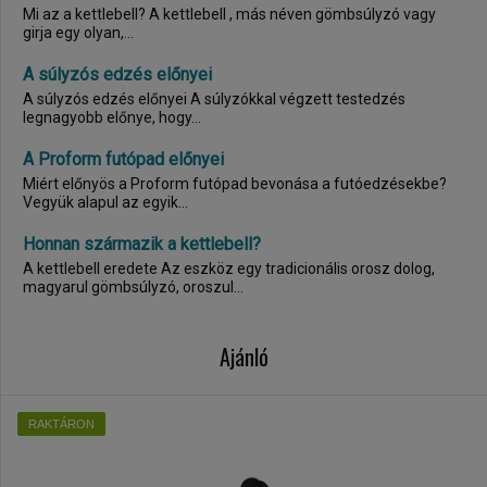
Mi az a kettlebell? A kettlebell , más néven gömbsúlyzó vagy
girja egy olyan,...
A súlyzós edzés előnyei
A súlyzós edzés előnyei A súlyzókkal végzett testedzés
legnagyobb előnye, hogy...
A Proform futópad előnyei
Miért előnyös a Proform futópad bevonása a futóedzésekbe?
Vegyük alapul az egyik...
Honnan származik a kettlebell?
A kettlebell eredete Az eszköz egy tradicionális orosz dolog,
magyarul gömbsúlyzó, oroszul...
Ajánló
RAKTÁRON