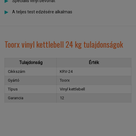
Speciális vinyl bevonat
A teljes test edzésére alkalmas
Toorx vinyl kettlebell 24 kg tulajdonságok
Tulajdonság
Érték
Cikkszám
KRV-24
Gyártó
Toorx
Típus
Vinyl kettlebell
Garancia
12