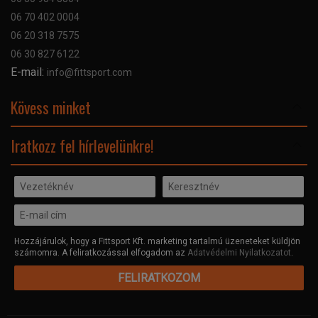
Szerviz hibabejelentő
06 70 402 0004
GYIK
06 20 318 7575
Kapcsolat
06 30 827 6122
Céginformáció
E-mail:
info@fittsport.com
Elismeréseink és díjaink
Adatvédelmi nyilatkozat
Kövess minket
Facebook
Iratkozz fel hírlevelünkre!
Hozzájárulok, hogy a Fittsport Kft. marketing tartalmú üzeneteket küldjön
számomra. A feliratkozással elfogadom az
Adatvédelmi Nyilatkozatot
.
FELIRATKOZOM