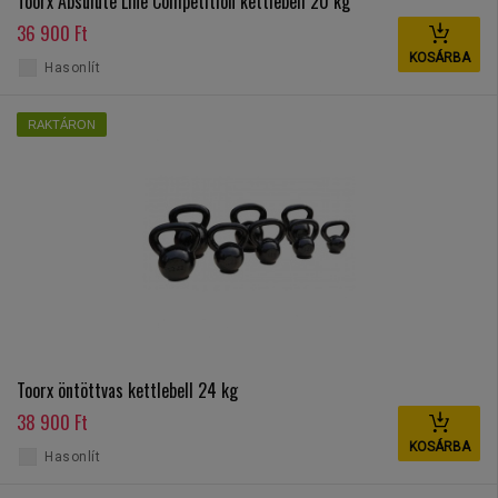
Toorx Absulute Line Competition kettlebell 20 kg
36 900 Ft
KOSÁRBA
Hasonlít
RAKTÁRON
Toorx öntöttvas kettlebell 24 kg
38 900 Ft
KOSÁRBA
Hasonlít