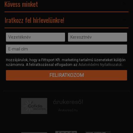
Adatvédelmi nyilatkozat
Kövess minket
Facebook
Iratkozz fel hírlevelünkre!
Hozzájárulok, hogy a Fittsport Kft. marketing tartalmú üzeneteket küldjön
számomra. A feliratkozással elfogadom az
Adatvédelmi Nyilatkozatot
.
FELIRATKOZOM
Árukereső.hu