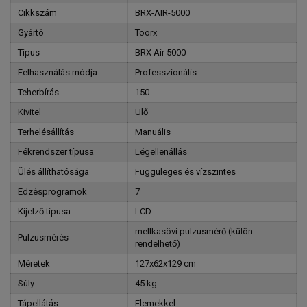
Cikkszám
BRX-AIR-5000
Gyártó
Toorx
Típus
BRX Air 5000
Felhasználás módja
Professzionális
Teherbírás
150
Kivitel
Ülő
Terhelésállítás
Manuális
Fékrendszer típusa
Légellenállás
Ülés állíthatósága
Függüleges és vízszintes
Edzésprogramok
7
Kijelző típusa
LCD
mellkasövi pulzusmérő (külön
Pulzusmérés
rendelhető)
Méretek
127x62x129 cm
Súly
45 kg
Tápellátás
Elemekkel