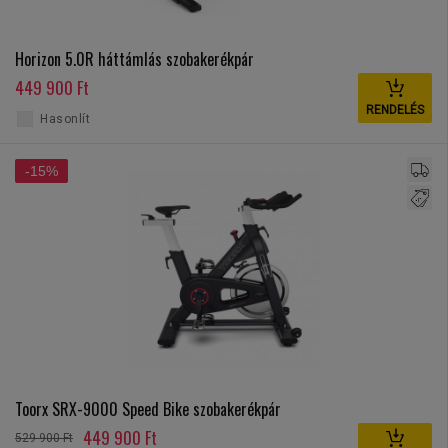
Horizon 5.0R háttámlás szobakerékpár
449 900 Ft
RENDELÉS
Hasonlít
-15%
Toorx SRX-9000 Speed Bike szobakerékpár
449 900 Ft
529 900 Ft