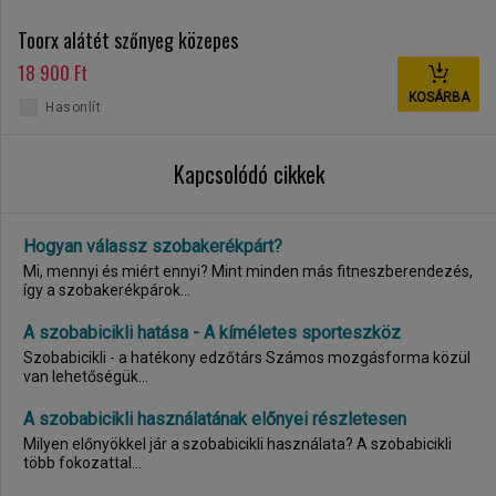
Toorx alátét szőnyeg közepes
18 900 Ft
KOSÁRBA
Hasonlít
Kapcsolódó cikkek
Hogyan válassz szobakerékpárt?
Mi, mennyi és miért ennyi? Mint minden más fitneszberendezés,
így a szobakerékpárok...
A szobabicikli hatása - A kíméletes sporteszköz
Szobabicikli - a hatékony edzőtárs Számos mozgásforma közül
van lehetőségük...
A szobabicikli használatának előnyei részletesen
Milyen előnyökkel jár a szobabicikli használata? A szobabicikli
több fokozattal...