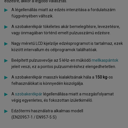
edzésre, akkor a legjobb választás.
A légellenállás miatt az edzés intenzitása a fordulatszám
függvényében változik.
A szobakerékpár tökéletes akár bemelegítésre, levezetésre,
vagy önmagában történő emelt pulzusszámú edzésre.
Nagy méretű LCD kijelzője edzésprogramot is tartalmaz, ezek
között intervallum és célprogramok találhatóak.
Beépített pulzusvevője az 5 kHz-en működő
mellkaspántok
jeleit veszi, ez a pontos pulzusméréshez elengedhetetlen.
A szobakerékpár masszív kialakítsának hála a
150 kg
-os
felhasználókat is könnyedén kiszolgálja.
A
szobakerékpár
légellenállása miatt a mozgásfolyamat
végig egyenletes, és fokozottan ízületkimélő.
Edzőtermi használatra alkalmas modell
(EN20957-1 / EN957-5 S)