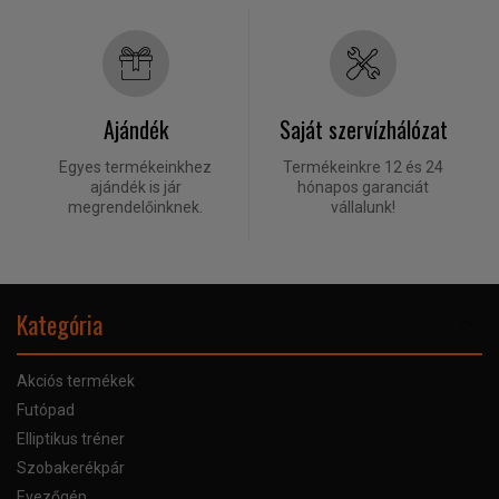
Ajándék
Saját szervízhálózat
Egyes termékeinkhez
Termékeinkre 12 és 24
ajándék is jár
hónapos garanciát
megrendelőinknek.
vállalunk!
Kategória
Akciós termékek
Futópad
Elliptikus tréner
Szobakerékpár
Evezőgép