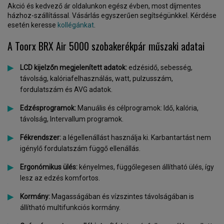
Akció és kedvező ár oldalunkon egész évben, most díjmentes
házhoz-szállítással. Vásárlás egyszerűen segítségünkkel. Kérdése
esetén keresse
kollégánkat
.
A Toorx BRX Air 5000 szobakerékpár műszaki adatai
LCD kijelzőn megjelenített adatok:
edzésidő, sebesség,
távolság, kalóriafelhasználás, watt, pulzusszám,
fordulatszám és AVG adatok.
Edzésprogramok:
Manuális és célprogramok: Idő, kalória,
távolság, Intervallum programok.
Fékrendszer:
a légellenállást használja ki. Karbantartást nem
igénylő fordulatszám függő ellenállás.
Ergonómikus ülés:
kényelmes, függőlegesen állítható ülés, így
lesz az edzés komfortos.
Kormány:
Magasságában és vízszintes távolságában is
állítható multifunkciós kormány.