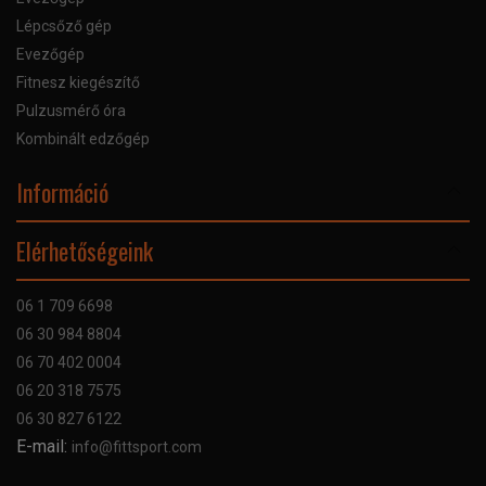
Lépcsőző gép
Evezőgép
Fitnesz kiegészítő
Pulzusmérő óra
Kombinált edzőgép
Információ
Online Áruhitel
Elérhetőségeink
Bankkártyás fizetés
Szállítás
06 1 709 6698
Garancia
06 30 984 8804
Szerviz hibabejelentő
06 70 402 0004
GYIK
06 20 318 7575
Kapcsolat
06 30 827 6122
Céginformáció
E-mail:
info@fittsport.com
Elismeréseink és díjaink