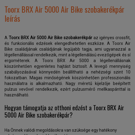
Toorx BRX Air 5000 Air Bike szobakerékpár
leírás
A
Toorx BRX Air 5000 Air Bike szobakerékpár
az igényes crossfit,
és funkcionális edzések elengedhetetlen eszköze. A Toorx Air
Bike családjának családjának legújabb tagja, ami ugyanazzal a
légellenállással rendelkezik, mint a légellenálású evezőgépek és sí
ergométerek. A Toorx BRX Air 5000 a légellenállásnak
köszönhetően egyenletes hajtást biztosít. A levegő mennyiség
szabályozásával könnyedén beállítható a nehézségi szint 10
fokozatban. Magas minőségének köszönhetően professzionális
használatra is alkalmazható. Nagy méretű kijelzője beépített
pulzus vevővel rendelkezik, ezért pulzusmérő mellkaspánttal is
használható.
Hogyan támogatja az otthoni edzést a Toorx BRX Air
5000 Air Bike szobakerékpár?
Ha Önnek valódi megoldásokra van szüksége egy hatékony