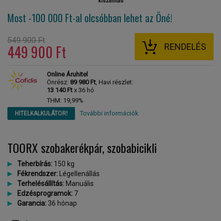
kiszállítás
Most -100 000 Ft-al
olcsóbban lehet az Öné!
549 900 Ft
RENDELÉS
449 900 Ft
Online Áruhitel
Önrész:
89 980 Ft
, Havi részlet:
13 140 Ft
x 36 hó
THM: 19,99%
További információk
HITELKALKULÁTOR!
TOORX szobakerékpár, szobabicikli
Teherbírás:
150 kg
Fékrendszer:
Légellenállás
Terhelésállítás:
Manuális
Edzésprogramok:
7
Garancia:
36 hónap