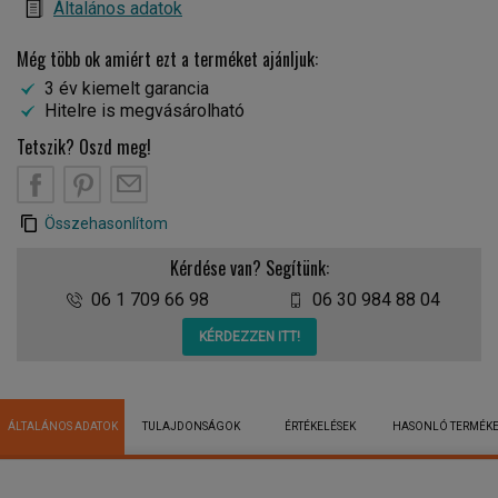
Általános adatok
Még több ok amiért ezt a terméket ajánljuk:
3 év kiemelt garancia
Hitelre is megvásárolható
Tetszik? Oszd meg!
Összehasonlítom
Kérdése van? Segítünk:
06 1 709 66 98
06 30 984 88 04
KÉRDEZZEN ITT!
ÁLTALÁNOS ADATOK
TULAJDONSÁGOK
ÉRTÉKELÉSEK
HASONLÓ TERMÉK