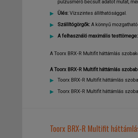
pulzusmérő becsült adatot mutat, mér
Ülés:
Vízszintes állíthatósággal.
Szállítógörgők:
A könnyű mozgatható
A felhasználó maximális testtömege:
A Toorx BRX-R Multifit háttámlás szobake
A Toorx BRX-R Multifit háttámlás szobabi
Toorx BRX-R Multifit háttámlás szo
Toorx BRX-R Multifit háttámlás szoba
Toorx BRX-R Multifit háttámlá