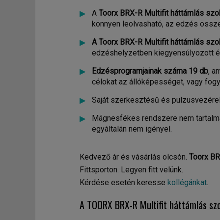
A
Toorx BRX-R Multifit háttámlás sz
könnyen leolvasható, az edzés összes
A
Toorx BRX-R Multifit háttámlás szob
edzéshelyzetben kiegyensúlyozott és
Edzésprogramjainak száma 19 db
, a
célokat az állóképességet, vagy fogyó
Saját szerkesztésű és pulzusvezérel
Mágnesfékes rendszere nem tartalmaz
egyáltalán nem igényel.
Kedvező ár és vásárlás olcsón.
Toorx BR
Fittsporton. Legyen fitt velünk.
Kérdése esetén keresse
kollégánkat
.
A TOORX BRX-R Multifit háttámlás sz