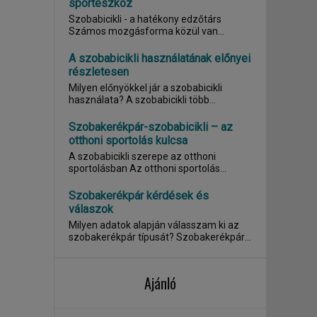
sporteszköz
Szobabicikli - a hatékony edzőtárs
Számos mozgásforma közül van
lehetőségük...
A szobabicikli használatának előnyei
részletesen
Milyen előnyökkel jár a szobabicikli
használata? A szobabicikli több
fokozattal...
Szobakerékpár-szobabicikli – az
otthoni sportolás kulcsa
A szobabicikli szerepe az otthoni
sportolásban Az otthoni sportolás
mindig is fontos volt, a...
Szobakerékpár kérdések és
válaszok
Milyen adatok alapján válasszam ki az
szobakerékpár típusát? Szobakerékpár
esetén az...
Ajánló