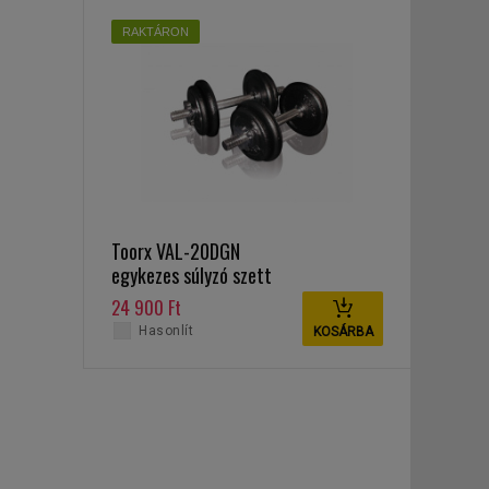
RAKTÁRON
Toorx VAL-20DGN
egykezes súlyzó szett
20 kg
24 900 Ft
Hasonlít
KOSÁRBA