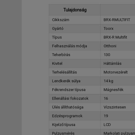
Tulajdonság
Cikkszám
BRX-RMULTIFIT
Gyártó
Toorx
Típus
BRX-R Multifit
Felhasználás módja
Otthoni
Teherbírás
130
Kivitel
Háttámlás
Terhelésállítás
Motorvezérelt
Lendkerék súlya
14 kg
Fékrendszer típusa
Mágnesfék
Ellenállási fokozatok
16
Ülés állíthatósága
Vízszintesen
Edzésprogramok
19
Kijelző típusa
LCD
Pulzusmérés
Markolati pulzusm