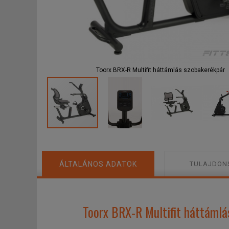
F
Toorx BRX-R Multifit háttámlás szobakerékpár
ÁLTALÁNOS ADATOK
TULAJDON
Toorx BRX-R Multifit háttámlá