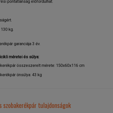
ési pontatlanság előfordulhat.
ságért.
130 kg.
rékpár garanciája 3 év.
cikli méretei és súlya:
bakerékpár összeszerelt mérete: 150x60x116 cm
kerékpár önsúlya: 43 kg
s szobakerékpár tulajdonságok