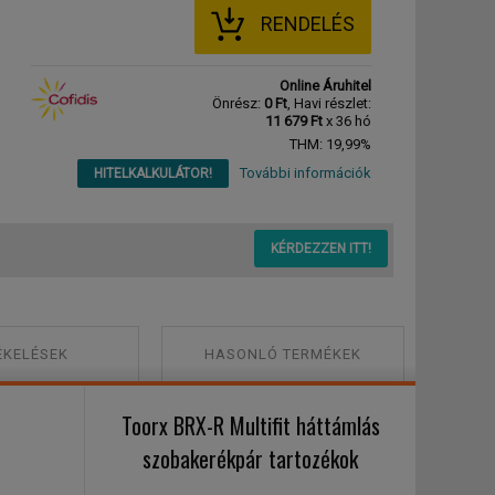
RENDELÉS
Online Áruhitel
Önrész:
0 Ft
, Havi részlet:
11 679 Ft
x 36 hó
THM: 19,99%
További információk
HITELKALKULÁTOR!
KÉRDEZZEN ITT!
ÉKELÉSEK
HASONLÓ TERMÉKEK
Toorx BRX-R Multifit háttámlás
szobakerékpár tartozékok