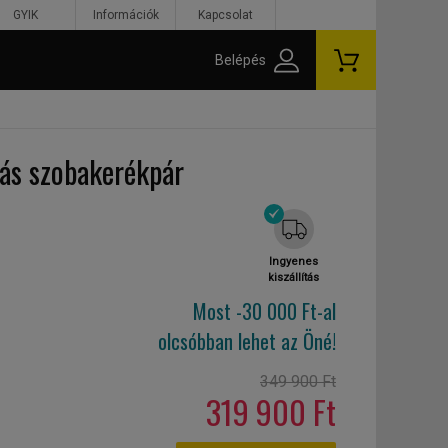
GYIK
Információk
Kapcsolat
Belépés
lás szobakerékpár
Ingyenes
kiszállítás
Most -30 000 Ft-al
olcsóbban lehet az Öné!
349 900 Ft
319 900 Ft