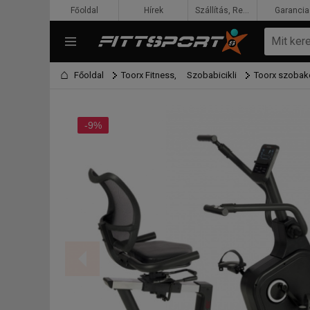
Főoldal
Hírek
Szállítás, Rendelés, Fizetés
Garancia
Főoldal
Toorx Fitness,
Szobabicikli
Toorx szobak
-9%