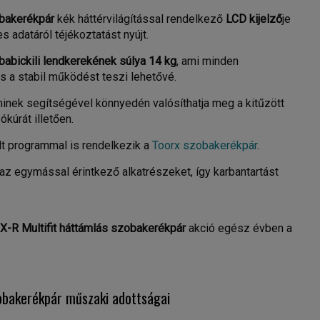
obakerékpár
kék háttérvilágítással rendelkező
LCD kijelző
je
 adatáról téjékoztatást nyújt.
abickili
lendkerekének súlya 14 kg
, ami minden
 a stabil működést teszi lehetővé.
minek segítségével könnyedén valósíthatja meg a kitűzött
kúrát illetően.
t programmal is rendelkezik a
Toorx szobakerékpár
.
 egymással érintkező alkatrészeket, így karbantartást
X-R Multifit háttámlás szobakerékpár
akció egész évben a
obakerékpár műszaki adottságai