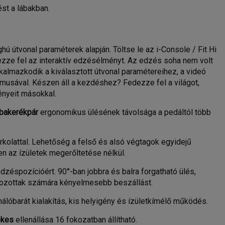
ést a lábakban.
ú útvonal paraméterek alapján. Töltse le az i-Console / Fit Hi
ezze fel az interaktív edzésélményt. Az edzés soha nem volt
kalmazkodik a kiválasztott útvonal paramétereihez, a videó
musával. Készen áll a kezdéshez? Fedezze fel a világot,
nyeit másokkal.
obakerékpár
ergonomikus ülésének távolsága a pedáltól több
kolattal. Lehetőség a felső és alsó végtagok egyidejű
n az ízületek megerőltetése nélkül.
zéspozícióért. 90°-ban jobbra és balra forgatható ülés,
tozottak számára kényelmesebb beszállást.
lóbarát kialakítás, kis helyigény és ízületkímélő működés.
ékes
ellenállása 16 fokozatban állítható.