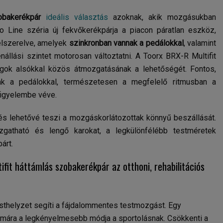
obakerékpár
ideális választás
azoknak, akik mozgásukban
o Line széria új fekvőkerékpárja a piacon páratlan eszköz,
elszerelve, amelyek
szinkronban vannak a pedálokkal
, valamint
állási szintet motorosan változtatni. A Toorx BRX-R Multifit
agok alsókkal közös átmozgatásának a lehetőségét. Fontos,
k a pedálokkal, természetesen a megfelelő ritmusban a
figyelembe véve.
lés lehetővé teszi a mozgáskorlátozottak könnyű beszállását.
zgatható és lengő karokat, a legkülönfélébb testméretek
árt.
fit háttámlás szobakerékpár az otthoni, rehabilitációs
sthelyzet segíti a fájdalommentes testmozgást. Egy
mára a legkényelmesebb módja a sportolásnak. Csökkenti a