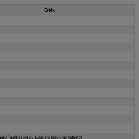
Érték
érő (mellkasövi pulzusmérő külön rendelhető)