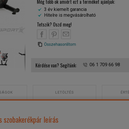
Még több ok amiért ezt a terméket ajánljuk:
3 év kiemelt garancia
Hitelre is megvásárolható
Tetszik? Oszd meg!
B
PT
EM
Toorx BRX-R Multifit háttámlás szobakerékpár
Összehasonlítom
Kérdése van? Segítünk:
06 1 709 66 98
SÁGOK
LETÖLTÉS
ÉRT
s szobakerékpár leírás