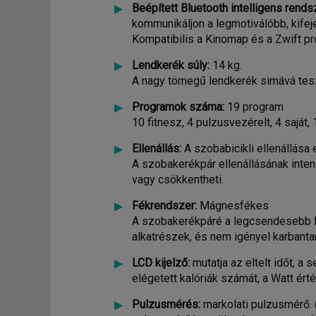
Beépített Bluetooth intelligens rends
kommunikáljon a legmotiválóbb, kife
Kompatibilis a Kinomap és a Zwift pr
Lendkerék súly:
14 kg.
A nagy tömegű lendkerék simává tes
Programok száma:
19 program
10 fitnesz, 4 pulzusvezérelt, 4 saját,
Ellenállás:
A szobabicikli ellenállása
A szobakerékpár ellenállásának inten
vagy csökkentheti.
Fékrendszer:
Mágnesfékes
A szobakerékpáré a legcsendesebb f
alkatrészek, és nem igényel karbantar
LCD kijelző:
mutatja az eltelt időt, a
elégetett kalóriák számát, a Watt ért
Pulzusmérés:
markolati pulzusmérő. 