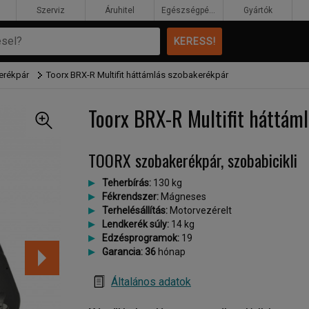
Szerviz
Áruhitel
Egészségpénztár
Gyártók
erékpár
Toorx BRX-R Multifit háttámlás szobakerékpár
Toorx BRX-R Multifit háttám
TOORX szobakerékpár, szobabicikli
Teherbírás:
130 kg
Fékrendszer:
Mágneses
Terhelésállítás:
Motorvezérelt
Lendkerék súly:
14 kg
Edzésprogramok:
19
Garancia: 36
hónap
Általános adatok