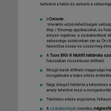
terhelést a háton és serkenti a vérkering
i-Console:
Interaktív edzéslehetőségek valóságh
Way / Kinomap applikációkat, és fed
ennyire izgalmas: a szobakerékpár al
sebessége szinkronban van az Ön rit
hasonlítsa össze és ossza meg élmé
A
Toorx BRX-R Multifit háttámlás sz
fokozatban vízszintesen állítható.
Mozgó karok állítható magasságú mar
mozgatására a teljes edzés érdekébe
Nagy lélegző háttámla a kényelmes ed
amely lehetővé teszi a mozgáskorlá
Tökéletes edzés ergonómia, felhaszná
A
szobakerékpár
csendes,
mágnesf