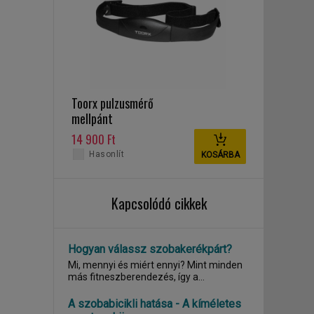
Toorx pulzusmérő
mellpánt
14 900 Ft
Hasonlít
KOSÁRBA
Kapcsolódó cikkek
Hogyan válassz szobakerékpárt?
Mi, mennyi és miért ennyi? Mint minden
más fitneszberendezés, így a
szobakerékpárok...
A szobabicikli hatása - A kíméletes