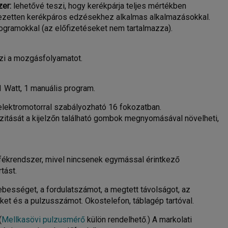
zer:
lehetővé teszi, hogy kerékpárja teljes mértékben
jezetten kerékpáros edzésekhez alkalmas alkalmazásokkal.
ogramokkal (az előfizetéseket nem tartalmazza).
zi a mozgásfolyamatot.
 1 Watt, 1 manuális program.
 elektromotorral szabályozható 16 fokozatban.
zitását a kijelzőn található gombok megnyomásával növelheti,
ékrendszer, mivel nincsenek egymással érintkező
tást.
 sebességet, a fordulatszámot, a megtett távolságot, az
éket és a pulzusszámot. Okostelefon, táblagép tartóval.
(
Mellkasövi pulzusmérő
külön rendelhető.) A markolati