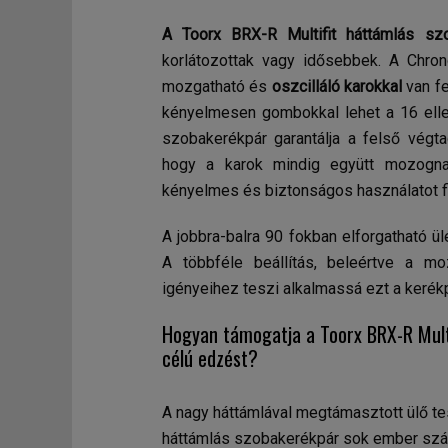
A Toorx BRX-R Multifit háttámlás sz
korlátozottak vagy idősebbek. A Chron
mozgatható és
oszcilláló karokkal
van f
kényelmesen gombokkal lehet a 16 ellen
szobakerékpár garantálja a felső végt
hogy a karok mindig együtt mozogna
kényelmes és biztonságos használatot 
A jobbra-balra 90 fokban elforgatható ü
A többféle beállítás, beleértve a mo
igényeihez teszi alkalmassá ezt a kerékp
Hogyan támogatja a Toorx BRX-R Multi
célú edzést?
A nagy háttámlával megtámasztott ülő te
háttámlás szobakerékpár sok ember szá