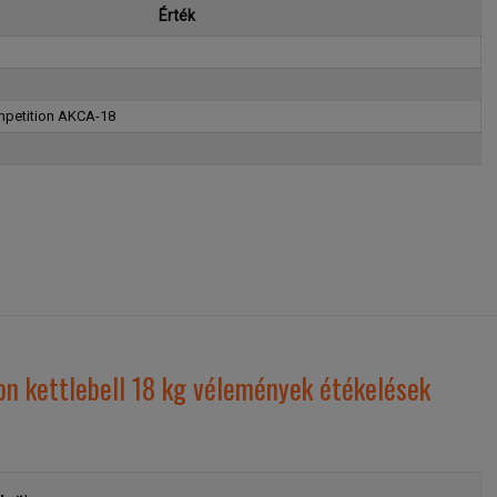
Érték
mpetition AKCA-18
on kettlebell 18 kg vélemények étékelések