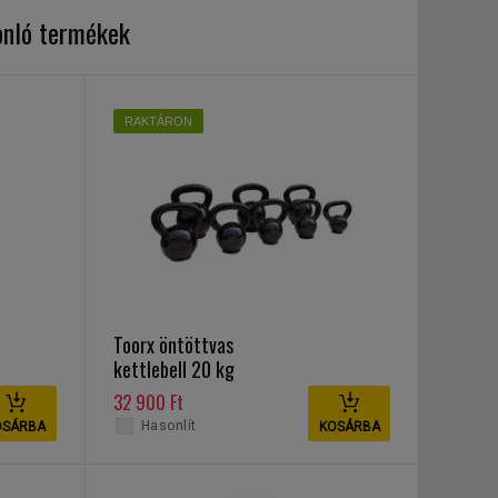
onló termékek
RAKTÁRON
Toorx öntöttvas
kettlebell 20 kg
32 900 Ft
Hasonlít
OSÁRBA
KOSÁRBA