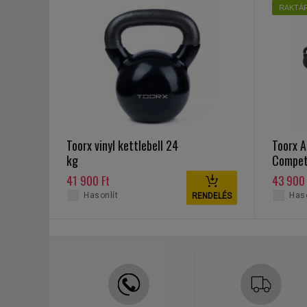
RAKTÁ
Toorx vinyl kettlebell 24
Toorx A
kg
Competi
24 kg
41 900 Ft
43 900 
Hasonlít
Haso
RENDELÉS