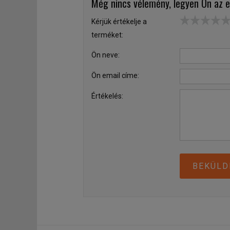
Még nincs vélemény, legyen Ön az e
Kérjük értékelje a
terméket:
Ön neve:
Ön email címe:
Értékelés:
BEKÜLD