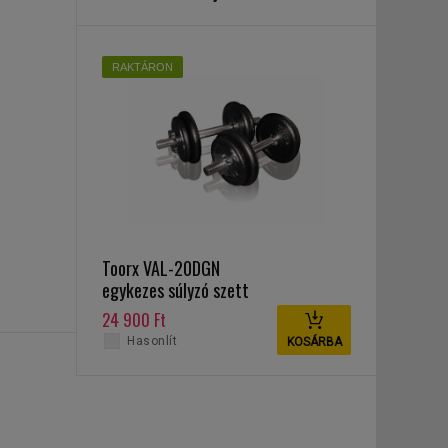
RAKTÁRON
Toorx VAL-20DGN
egykezes súlyzó szett
20 kg
24 900 Ft
Hasonlít
KOSÁRBA