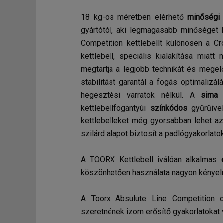
18 kg-os méretben elérhető
minőségi 
gyártótól, aki legmagasabb minőséget 
Competition kettlebellt különösen a Cr
kettlebell, speciális kialakítása miatt
megtartja a legjobb technikát és megelő
stabilitást garantál a fogás optimaliz
hegesztési varratok nélkül. A
sima m
kettlebellfogantyúi
színkódos
gyűrűive
kettlebelleket még gyorsabban lehet azo
szilárd alapot biztosít a padlógyakorlato
A TOORX Kettlebell iválóan alkalmas
köszönhetően használata nagyon kénye
A Toorx Absulute Line Competition o
szeretnének izom erősítő gyakorlatokat 