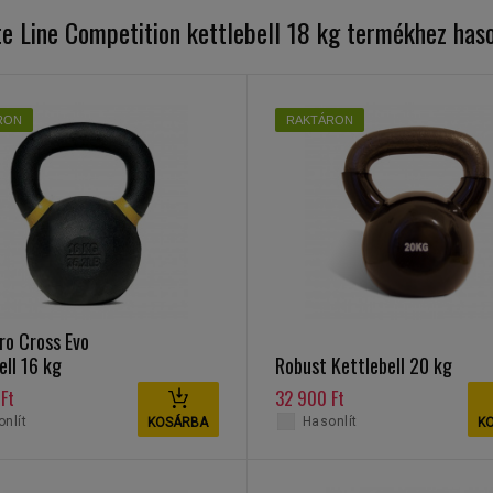
te Line Competition kettlebell 18 kg termékhez has
RON
RAKTÁRON
ro Cross Evo
ell 16 kg
Robust Kettlebell 20 kg
Ft
32 900 Ft
nlít
Hasonlít
KOSÁRBA
K