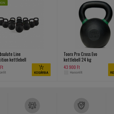
RON
bsulute Line
Toorx Pro Cross Evo
tion kettlebell
kettlebell 24 kg
Ft
43 900 Ft
nlít
Hasonlít
KOSÁRBA
RE