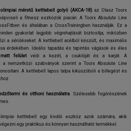
olimpiai méretű kettlebell golyó (AKCA-18)
az Olasz Toorx
képviseli a fitnesz eszközök piacán. A Toorx Absulute Line
ossFitben és általában a CrossTrainingben használják. Ez a
 minden gyakorlat legjobb végrehajtását biztosítja, miközben
zi a sérüléseket. A kettlebell acélból készült, és maximális
álása érdekében. Ideális tapadás és tapintás vágások és éles
att felület
védi a kezét, a csuklóját és a karját. A
l a nemzetközi szabványok szerint a Toorx Absulute Line
nosítani. A kettlebell lapos talpa kiküszöböli a billegést és
khoz.
edzőtermi és otthoni használatra
. Szélesebb fogórészének
lmes.
limpiai kettlebell egy kiváló eszköz azok számára, akik
végezni egy praktikus és könnyen használható termékkel.