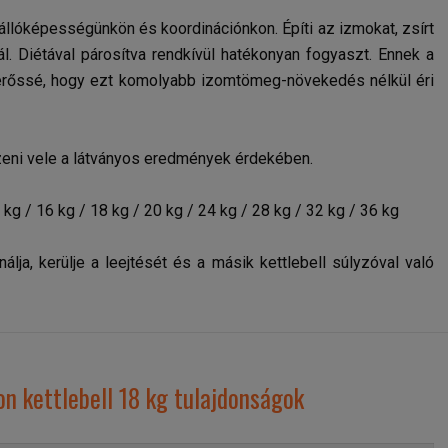
z állóképességünkön és koordinációnkon. Építi az izmokat, zsírt
l. Diétával párosítva rendkívül hatékonyan fogyaszt. Ennek a
 erőssé, hogy ezt komolyabb izomtömeg-növekedés nélkül éri
dzeni vele a látványos eredmények érdekében.
 kg / 16 kg / 18 kg / 20 kg / 24 kg / 28 kg / 32 kg / 36 kg
lja, kerülje a leejtését és a másik kettlebell súlyzóval való
n kettlebell 18 kg tulajdonságok