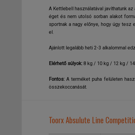
A Kettlebell használatával javíthatunk a
éget és nem utolsó sorban alakot formá
sportnak a nagy előnye, hogy úgy tesz
el.
Ajánlott legalább heti 2-3 alkalommal e
Elérhető súlyok:
8 kg / 10 kg / 12 kg / 14
Fontos:
A terméket puha felületen haszná
összekoccanását.
Toorx Absulute Line Competitio