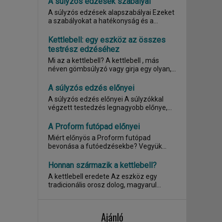
A súlyzós edzések szabályai
A súlyzós edzések alapszabályai Ezeket
a szabályokat a hatékonyság és a...
Kettlebell: egy eszköz az összes
testrész edzéséhez
Mi az a kettlebell? A kettlebell , más
néven gömbsúlyzó vagy girja egy olyan,...
A súlyzós edzés előnyei
A súlyzós edzés előnyei A súlyzókkal
végzett testedzés legnagyobb előnye,
hogy...
A Proform futópad előnyei
Miért előnyös a Proform futópad
bevonása a futóedzésekbe? Vegyük
alapul az egyik...
Honnan származik a kettlebell?
A kettlebell eredete Az eszköz egy
tradicionális orosz dolog, magyarul
gömbsúlyzó, oroszul...
Ajánló