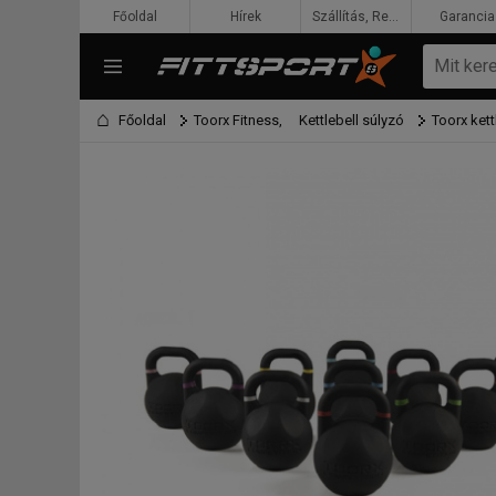
Főoldal
Hírek
Szállítás, Rendelés, Fizetés
Garancia
Főoldal
Toorx Fitness,
Kettlebell súlyzó
Toorx kett
F