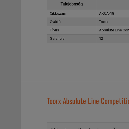
Tulajdonság
Cikkszám
AKCA-18
Gyártó
Toorx
Típus
Absulute Line Co
Garancia
12
Toorx Absulute Line Competiti