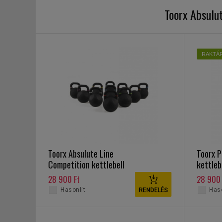
Toorx Absulu
RAKTÁ
Toorx Absulute Line
Toorx P
Competition kettlebell
kettleb
16 kg
28 900 Ft
28 900 
Hasonlít
Haso
RENDELÉS