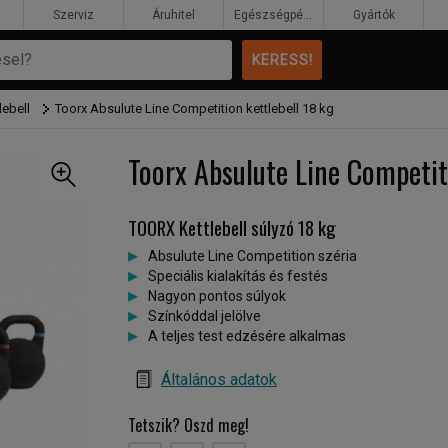
Szerviz
Áruhitel
Egészségpénztár
Gyártók
lebell
Toorx Absulute Line Competition kettlebell 18 kg
Toorx Absulute Line Competit
TOORX Kettlebell súlyzó 18 kg
Absulute Line Competition széria
Speciális kialakítás és festés
Nagyon pontos súlyok
Színkóddal jelölve
A teljes test edzésére alkalmas
Általános adatok
Tetszik? Oszd meg!
B
PT
EM