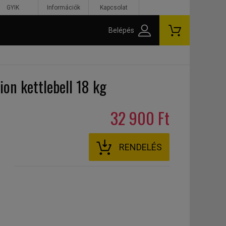
GYIK
Információk
Kapcsolat
Belépés
ion kettlebell 18 kg
32 900 Ft
RENDELÉS