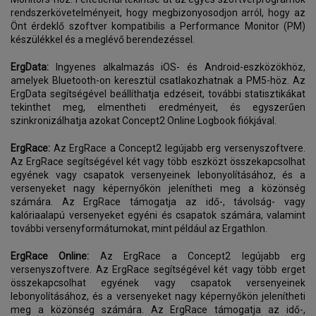
rendszerkövetelményeit, hogy megbizonyosodjon arról, hogy az
Önt érdeklő szoftver kompatibilis a Performance Monitor (PM)
készülékkel és a meglévő berendezéssel.
ErgData:
Ingyenes alkalmazás iOS- és Android-eszközökhöz,
amelyek Bluetooth-on keresztül csatlakozhatnak a PM5-höz. Az
ErgData segítségével beállíthatja edzéseit, további statisztikákat
tekinthet meg, elmentheti eredményeit, és egyszerűen
szinkronizálhatja azokat Concept2 Online Logbook fiókjával.
ErgRace:
Az ErgRace a Concept2 legújabb erg versenyszoftvere.
Az ErgRace segítségével két vagy több eszközt összekapcsolhat
egyének vagy csapatok versenyeinek lebonyolításához, és a
versenyeket nagy képernyőkön jelenítheti meg a közönség
számára. Az ErgRace támogatja az idő-, távolság- vagy
kalóriaalapú versenyeket egyéni és csapatok számára, valamint
további versenyformátumokat, mint például az Ergathlon.
ErgRace Online:
Az ErgRace a Concept2 legújabb erg
versenyszoftvere. Az ErgRace segítségével két vagy több erget
összekapcsolhat egyének vagy csapatok versenyeinek
lebonyolításához, és a versenyeket nagy képernyőkön jelenítheti
meg a közönség számára. Az ErgRace támogatja az idő-,