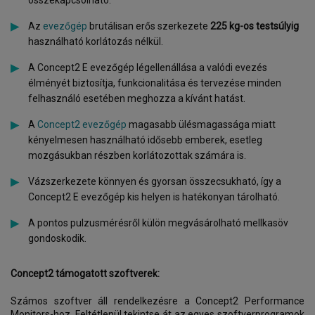
összekapcsolható.
Az
evezőgép
brutálisan erős szerkezete
225 kg-os testsúlyig
használható korlátozás nélkül.
A Concept2 E evezőgép légellenállása a valódi evezés
élményét biztosítja, funkcionalitása és tervezése minden
felhasználó esetében meghozza a kívánt hatást.
A
Concept2 evezőgép
magasabb ülésmagassága miatt
kényelmesen használható idősebb emberek, esetleg
mozgásukban részben korlátozottak számára is.
Vázszerkezete könnyen és gyorsan összecsukható, így a
Concept2 E evezőgép kis helyen is hatékonyan tárolható.
A pontos pulzusmérésről külön megvásárolható mellkasöv
gondoskodik.
Concept2 támogatott szoftverek:
Számos szoftver áll rendelkezésre a Concept2 Performance
Monitors-hoz. Feltétlenül tekintse át az egyes szoftverprogramok