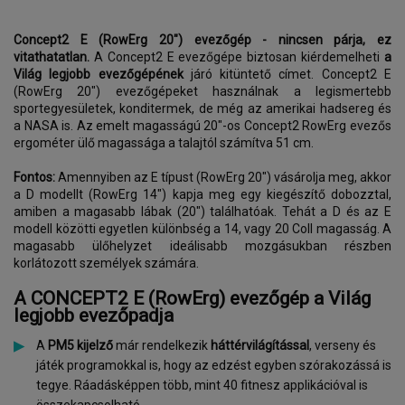
Concept2 E (RowErg 20") evezőgép - nincsen párja, ez
vitathatatlan.
A Concept2 E evezőgépe biztosan kiérdemelheti
a
Világ legjobb evezőgépének
járó kitüntető címet. Concept2 E
(RowErg 20") evezőgépeket használnak a legismertebb
sportegyesületek, konditermek, de még az amerikai hadsereg és
a NASA is. Az emelt magasságú 20"-os Concept2 RowErg evezős
ergométer ülő magassága a talajtól számítva 51 cm.
Fontos:
Amennyiben az E típust (RowErg 20") vásárolja meg, akkor
a D modellt (RowErg 14") kapja meg egy kiegészítő dobozztal,
amiben a magasabb lábak (20") találhatóak. Tehát a D és az E
modell közötti egyetlen különbség a 14, vagy 20 Coll magasság. A
magasabb ülőhelyzet ideálisabb mozgásukban részben
korlátozott személyek számára.
A CONCEPT2 E (RowErg) evezőgép a Világ
legjobb evezőpadja
A
PM5 kijelző
már rendelkezik
háttérvilágítással
, verseny és
játék programokkal is, hogy az edzést egyben szórakozássá is
tegye. Ráadásképpen több, mint 40 fitnesz applikációval is