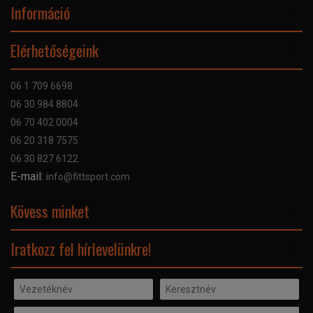
Információ
Online Áruhitel
Elérhetőségeink
Bankkártyás fizetés
Szállítás
06 1 709 6698
Garancia
06 30 984 8804
Szerviz hibabejelentő
06 70 402 0004
GYIK
06 20 318 7575
Kapcsolat
06 30 827 6122
Céginformáció
E-mail:
info@fittsport.com
Elismeréseink és díjaink
Adatvédelmi nyilatkozat
Kövess minket
Facebook
Iratkozz fel hírlevelünkre!