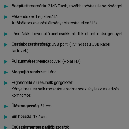
Beépített memória:
2 MB Flash, további bővítési lehetőséggel.
Fékrendszer:
Légellenállás.
A tökéletes evezési élményt biztosító ellenállás.
Lánc:
Nikkelbevonatú acél csökkentett karbantartási igénnyel.
Csatlakoztathatóság:
USB port. (15” hosszú USB kábel
tartozék)
Pulzusmérés:
Mellkasövvel. (Polar H7)
Meghajtó rendszer:
Lánc
Ergonómikus ülés, halk görgőkkel:
Kényelmes és halk mozgást eredményez, így lesz az edzés
komfortos.
Ülésmagasság:
51 cm
Sín hossza:
137 cm
Csúszásmentes padlóbiztosító: