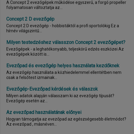
A Concept 2 evezőgépek működése egyszerű, a forgó propeller
folyamatosan változtatja az...
Concept 2 D evezőgép
Concept 2 D evezőgép - hobbistáktól a profi sportolókig Ez a
hírnév világszintű...
Milyen testedzéshez válasszon Concept 2 evezőgépet?
Evezőgépek - a leghatékonyabb, teljeskörű edzés eszközei Az
evezőgépek között is...
Evezőpad és evezőgép helyes használata kezdőknek
Az evezőgép használata a közhiedelemmel ellentétben nem
csak a felsőtest izmainak...
Evezőgép-Evezőpad kérdések és válaszok
Milyen adatok alapján válasszam ki az evezőgép típusát?
Evezőgép esetén az...
Az evezőpad használatának előnyei
Hogyan támogatja az evezőpad az egészségesebb életmódot?
Az evezőpad , másnéven...