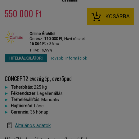
kiszállítás
550 000 Ft
KOSÁRBA
Online Áruhitel
Önrész:
110 000 Ft
, Havi részlet:
16 064 Ft
x 36 hó
THM: 19,99%
További információk
HITELKALKULÁTOR!
CONCEPT2 evezőgép, evezőpad
Teherbírás:
225 kg
Fékrendszer:
Légellenállás
Terhelésállítás:
Manuális
Hajtásmód:
Lánc
Garancia:
36 hónap
Általános adatok