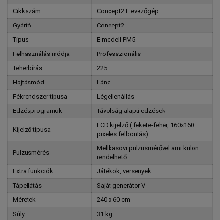
Cikkszám
Concept2 E evezőgép
Gyártó
Concept2
Típus
E modell PM5
Felhasználás módja
Professzionális
Teherbírás
225
Hajtásmód
Lánc
Fékrendszer típusa
Légellenállás
Edzésprogramok
Távolság alapú edzések
LCD kijelző ( fekete-fehér, 160x160
Kijelző típusa
pixeles felbontás)
Mellkasövi pulzusmérővel ami külön
Pulzusmérés
rendelhető.
Extra funkciók
Játékok, versenyek
Tápellátás
Saját generátor V
Méretek
240 x 60 cm
Súly
31 kg