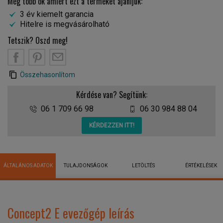
Még több ok amiért ezt a terméket ajánljuk:
3 év kiemelt garancia
Hitelre is megvásárolható
Tetszik? Oszd meg!
Összehasonlítom
Kérdése van? Segítünk:
06 1 709 66 98
06 30 984 88 04
KÉRDEZZEN ITT!
ÁLTALÁNOS ADATOK
TULAJDONSÁGOK
LETÖLTÉS
ÉRTÉKELÉSEK
Concept2 E evezőgép leírás