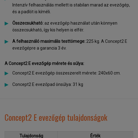
Intenzív felhasználás mellett is stabilan marad az evezőgép,
és a padlót is kíméli.
Összecsukható:
az evezőgép használat után könnyen
összecsukható, így kis helyen is elfér.
A felhasználó maximális testtömege:
225 kg. A Concept2 E
evezőgépre a garancia 3 év.
A Concept2 E evezőgép mérete és súlya:
Concept2 E evezőgép összeszerelt mérete: 240x60 cm.
Concept2 E evezőpad önsúlya: 31 kg
Concept2 E evezőgép tulajdonságok
Tulajdonság
Érték