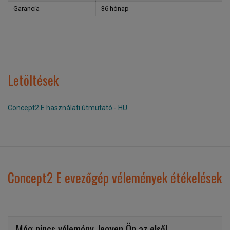
Garancia
36 hónap
Letöltések
Concept2 E használati útmutató - HU
Concept2 E evezőgép vélemények étékelések
Még nincs vélemény, legyen Ön az első!