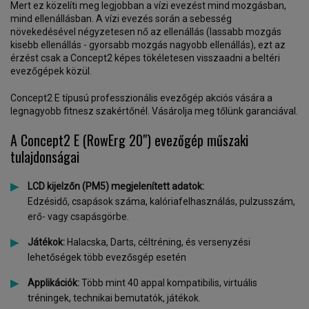
Mert ez közelíti meg legjobban a vízi evezést mind mozgásban,
mind ellenállásban. A vízi evezés során a sebesség
növekedésével négyzetesen nő az ellenállás (lassabb mozgás
kisebb ellenállás - gyorsabb mozgás nagyobb ellenállás), ezt az
érzést csak a Concept2 képes tökéletesen visszaadni a beltéri
evezőgépek közül.
Concept2 E típusú professzionális evezőgép akciós vására a
legnagyobb fitnesz szakértőnél. Vásárolja meg tőlünk garanciával.
A Concept2 E (RowErg 20") evezőgép műszaki
tulajdonságai
LCD kijelzőn (PM5) megjelenített adatok:
Edzésidő, csapások száma, kalóriafelhasználás, pulzusszám,
erő- vagy csapásgörbe.
Játékok:
Halacska, Darts, céltréning, és versenyzési
lehetőségek több evezősgép esetén
Applikációk:
Több mint 40 appal kompatibilis, virtuális
tréningek, technikai bemutatók, játékok.