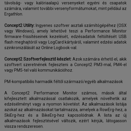
távolság- vagy kalóriaalapú versenyeket egyéni és csapatok
számára, valamint további versenyformátumokat, mint például az
Ergathlon.
Concept2 Utility:
Ingyenes szoftver asztali számítógépéhez (OSX
vagy Windows), amely lehetővé teszi a Performance Monitor
firmware-frissítéseinek kezelését, edzésadatok feltöltését USB
flash meghajtóról vagy LogCard kártyáról, valamint edzési adatok
szinkronizálását az Online Logbook-val.
Concept2 Szoftverfejlesztő készlet:
Azok számára érhető el, akik
szoftvert szeretnének fejleszteni a Concept2 PM3-mal, PM4-el
vagy PM5-tel való kommunikációhoz.
PM-kompatibilis harmadik féltől származó/egyéb alkalmazások
A Concept2 Performance Monitor számos, mások által
kifejlesztett alkalmazással csatlakozik, amelyek növelhetik az
edzésélményt vagy a nyomon követést. Az alkalmazások listája
azokat az alkalmazásokat tartalmazza, amelyek a RowErg-hez, a
SkiErg-hez és a BikeErg-hez kapcsolódnak. A lista az új
alkalmazások fejlesztésével változik, ezért kérjük, látogasson
vissza rendszeresen.