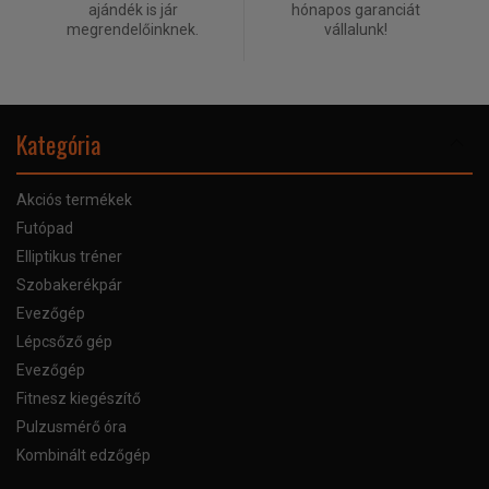
ajándék is jár
hónapos garanciát
megrendelőinknek.
vállalunk!
Kategória
Akciós termékek
Futópad
Elliptikus tréner
Szobakerékpár
Evezőgép
Lépcsőző gép
Evezőgép
Fitnesz kiegészítő
Pulzusmérő óra
Kombinált edzőgép