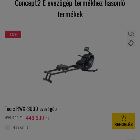
Concept2 E evezőgép termékhez hasonló
termékek
-10%
Toorx RWX-3000 evezőgép
449 900 Ft
499 900 Ft
RENDELÉS
Hasonlít