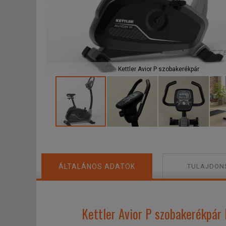
F
Kettler Avior P szobakerékpár
ÁLTALÁNOS ADATOK
TULAJDON
Kettler Avior P szobakerékpár 