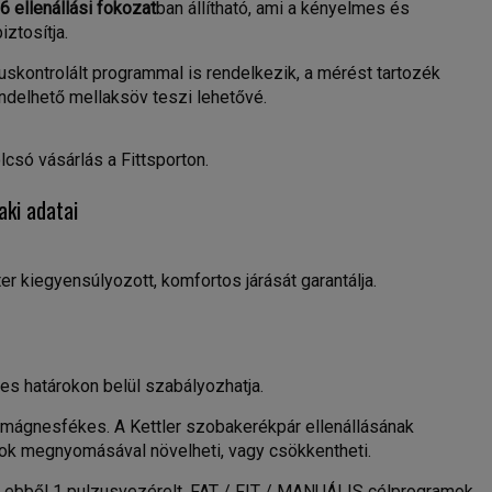
6 ellenállási fokozat
ban állítható, ami a kényelmes és
ztosítja.
skontrolált programmal is rendelkezik, a mérést tartozék
ndelhető mellaksöv teszi lehetővé.
lcsó vásárlás a Fittsporton.
aki adatai
 kiegyensúlyozott, komfortos járását garantálja.
es határokon belül szabályozhatja.
mágnesfékes. A Kettler szobakerékpár ellenállásának
mbok megnyomásával növelheti, vagy csökkentheti.
 ebből 1 pulzusvezérelt, FAT / FIT / MANUÁLIS célprogramok,