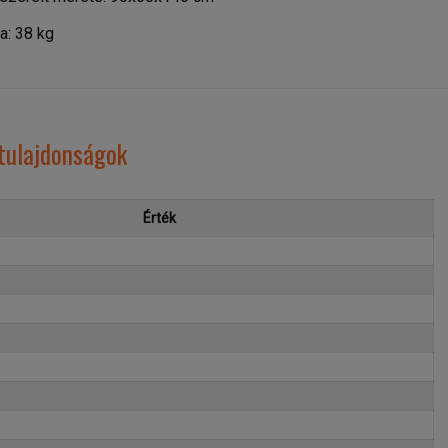
a: 38 kg
 tulajdonságok
Érték