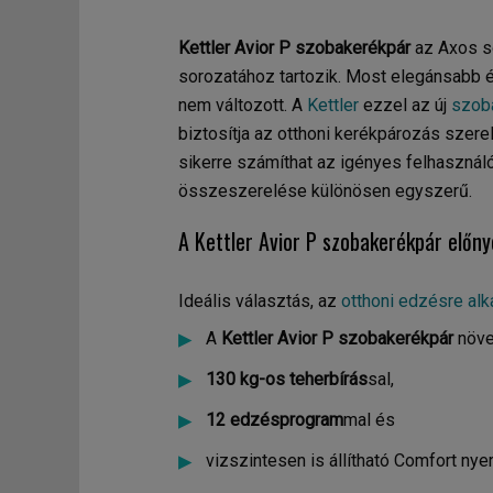
Kettler Avior P szobakerékpár
az Axos so
sorozatához tartozik. Most elegánsabb é
nem változott. A
Kettler
ezzel az új
szob
biztosítja az otthoni kerékpározás szerel
sikerre számíthat az igényes felhasznál
összeszerelése különösen egyszerű.
A Kettler Avior P szobakerékpár előny
Ideális választás, az
otthoni edzésre al
A
Kettler Avior P szobakerékpár
növe
130 kg-os teherbírás
sal,
12 edzésprogram
mal és
vizszintesen is állítható Comfort nye