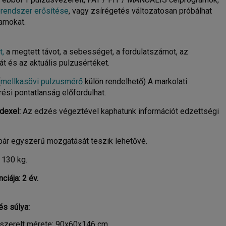
orendszer erősítése
, vagy zsírégetés változatosan próbálhat
amokat.
t,
a megtett távot, a sebességet, a fordulatszámot, az
 és az aktuális pulzusértéket.
(
mellkasövi pulzusmérő
külön rendelhető) A markolati
ési pontatlanság előfordulhat.
ndexel:
Az edzés végeztével kaphatunk információt edzettségi
pár egyszerű mozgatását teszik lehetővé.
130 kg.
ciája: 2 év.
és súlya
:
eszerelt mérete: 90x60x146 cm