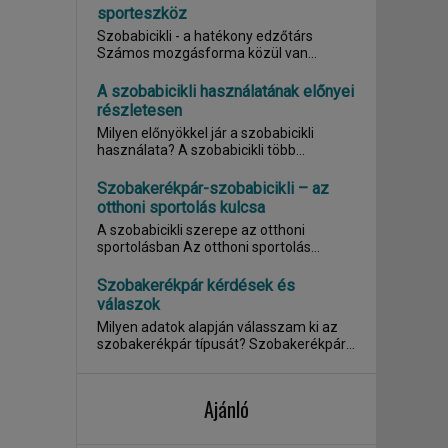
sporteszköz
Szobabicikli - a hatékony edzőtárs
Számos mozgásforma közül van
lehetőségük...
A szobabicikli használatának előnyei
részletesen
Milyen előnyökkel jár a szobabicikli
használata? A szobabicikli több
fokozattal...
Szobakerékpár-szobabicikli – az
otthoni sportolás kulcsa
A szobabicikli szerepe az otthoni
sportolásban Az otthoni sportolás
mindig is fontos volt, a...
Szobakerékpár kérdések és
válaszok
Milyen adatok alapján válasszam ki az
szobakerékpár típusát? Szobakerékpár
esetén az...
Ajánló