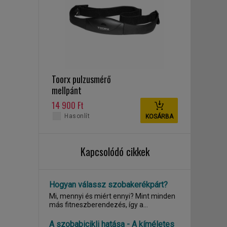
Toorx pulzusmérő
mellpánt
14 900 Ft
Hasonlít
KOSÁRBA
Kapcsolódó cikkek
Hogyan válassz szobakerékpárt?
Mi, mennyi és miért ennyi? Mint minden
más fitneszberendezés, így a
szobakerékpárok...
A szobabicikli hatása - A kíméletes