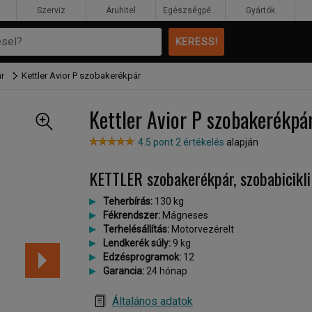
Szerviz
Áruhitel
Egészségpénztár
Gyártók
r
Kettler Avior P szobakerékpár
Kettler Avior P szobakerékpá
4.5 pont 2 értékelés
alapján
KETTLER szobakerékpár, szobabicikli
Teherbírás:
130 kg
Fékrendszer:
Mágneses
Terhelésállítás:
Motorvezérelt
Lendkerék súly:
9 kg
Edzésprogramok:
12
Garancia:
24 hónap
Általános adatok