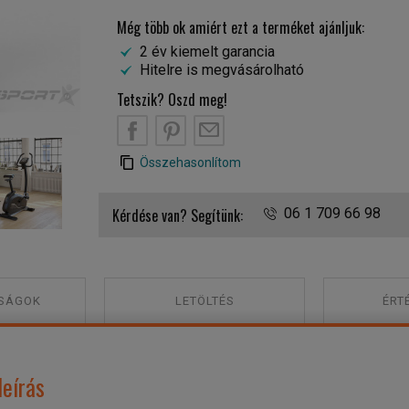
Még több ok amiért ezt a terméket ajánljuk:
2 év kiemelt garancia
Hitelre is megvásárolható
Tetszik? Oszd meg!
B
PT
EM
Kettler Avior P szobakerékpár
Összehasonlítom
Kérdése van? Segítünk:
06 1 709 66 98
SÁGOK
LETÖLTÉS
ÉRT
leírás