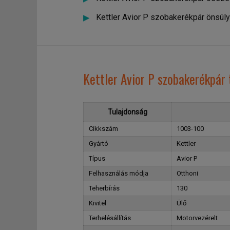
Kettler Avior P szobakerékpár önsúly
Kettler Avior P szobakerékpár
Tulajdonság
Cikkszám
1003-100
Gyártó
Kettler
Típus
Avior P
Felhasználás módja
Otthoni
Teherbírás
130
Kivitel
Ülő
Terhelésállítás
Motorvezérelt