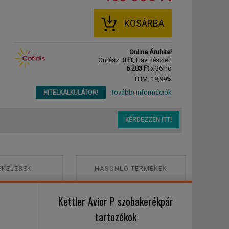
KOSÁRBA
Online Áruhitel
Önrész:
0 Ft
, Havi részlet:
6 203 Ft
x 36 hó
THM: 19,99%
További információk
HITELKALKULÁTOR!
KÉRDEZZEN ITT!
ÉKELÉSEK
HASONLÓ TERMÉKEK
Kettler Avior P szobakerékpár
tartozékok