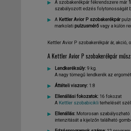
A szobakerékpár fékrendszere már
1
szabályozott edzés folytonosságát bi
A
Kettler Avior P szobakerékpár
pulzu
markolati
pulzusmérő
vagy a külön re
Kettler Avior P szobakerékpár ár, akció, o
A Kettler Avior P szobakerékpár műsz
Lendkeréksúly:
9 kg.
A nagy tömegű lendkerék az ergométer
Áttételi viszony:
1:8
Ellenállási fokozatok:
16 fokozat
A
Kettler szobabicikli
terhelését szél
Ellenállás:
Motorosan szabályozható 
intenzitását a kijelzőn található go
Edzésprogramok száma:
12 program,