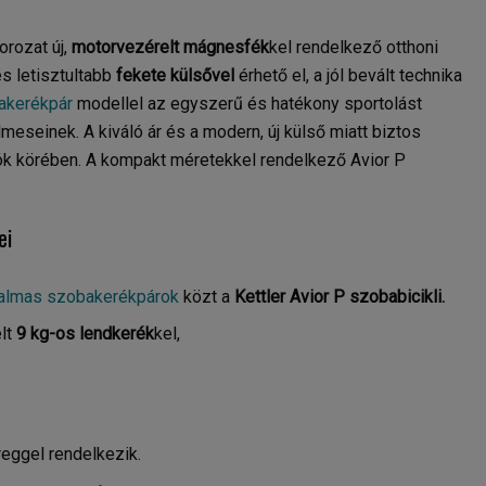
rozat új,
motorvezérelt mágnesfék
kel rendelkező otthoni
s letisztultabb
fekete külsővel
érhető el, a jól bevált technika
akerékpár
modellel az egyszerű és hatékony sportolást
meseinek. A kiváló ár és a modern, új külső miatt biztos
ók körében. A kompakt méretekkel rendelkező Avior P
ei
kalmas szobakerékpárok
közt a
Kettler Avior P szobabicikli.
lt
9 kg-os lendkerék
kel,
reggel rendelkezik.