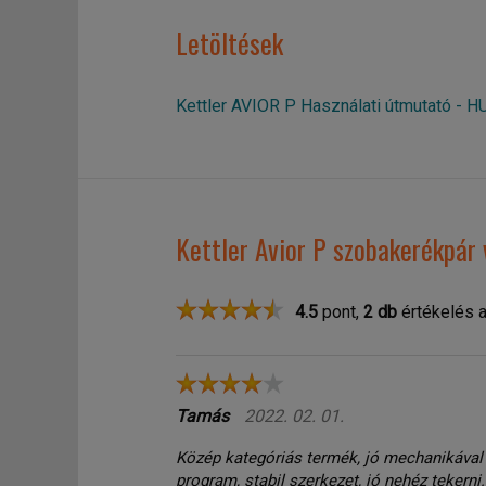
Letöltések
Kettler AVIOR P Használati útmutató - H
Kettler Avior P szobakerékpár
4.5
pont,
2
db
értékelés a
Tamás
2022. 02. 01.
Közép kategóriás termék, jó mechanikával
program, stabil szerkezet, jó nehéz tekerni.