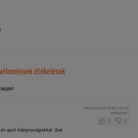
U
 vélemények étékelések
lapján!
Hasznosnak találta ezt az
értékelést?
2
1
 és apró hiányosságokkal. Sok