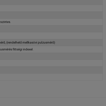
szintes.
érő, (rendelhető mellkasövi pulzusmérő)
smérés fittségi indexel.