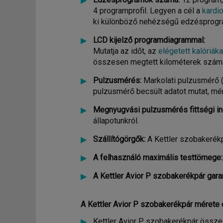
4 programprofil. Legyen a cél a
kardi
ki különböző nehézségű edzésprogr
LCD kijelző programdiagrammal:
Mutatja az időt, az
elégetett kalóriáka
összesen megtett kilométerek számát
Pulzusmérés:
Markolati pulzusmérő 
pulzusmérő becsült adatot mutat, mér
Megnyugvási pulzusmérés fittségi i
állapotunkról.
Szállítógörgők:
A Kettler szobakerék
A felhasználó maximális testtömege:
A Kettler Avior P szobakerékpár garan
A Kettler Avior P szobakerékpár
mérete 
Kettler Avior P szobakerékpár össz