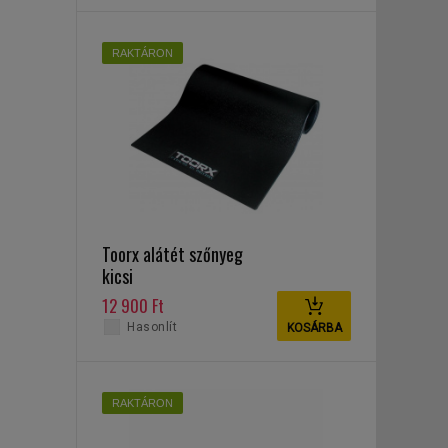
RAKTÁRON
Toorx alátét szőnyeg
kicsi
12 900 Ft
Hasonlít
KOSÁRBA
RAKTÁRON