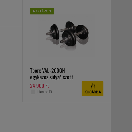
RAKTÁRON
Toorx VAL-20DGN
egykezes súlyzó szett
20 kg
24 900 Ft
Hasonlít
KOSÁRBA