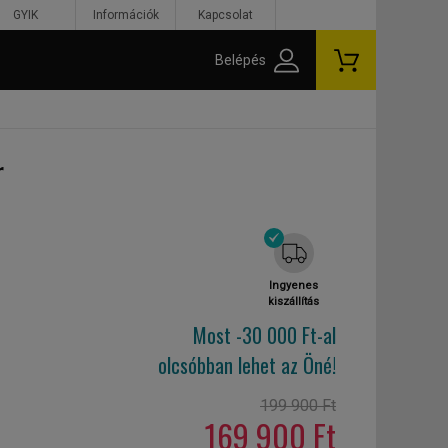
GYIK
Információk
Kapcsolat
Belépés
r
Ingyenes
kiszállítás
Most -30 000 Ft-al
olcsóbban lehet az Öné!
199 900 Ft
169 900 Ft