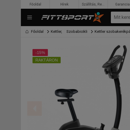
Főoldal
Hírek
Szállítás, Rendelés, Fizetés
Garancia
Főoldal
Kettler,
Szobabicikli
Kettler szobakerékpá
-15%
RAKTÁRON