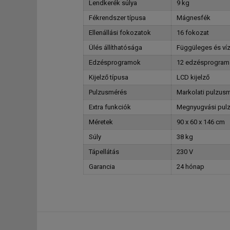
Lendkerék súlya
9 kg
Fékrendszer típusa
Mágnesfék
Ellenállási fokozatok
16 fokozat
Ülés állíthatósága
Függüleges és víz
Edzésprogramok
12 edzésprogram
Kijelző típusa
LCD kijelző
Pulzusmérés
Markolati pulzusm
Extra funkciók
Megnyugvási pulzu
Méretek
90 x 60 x 146 cm
Súly
38 kg
Tápellátás
230 V
Garancia
24 hónap