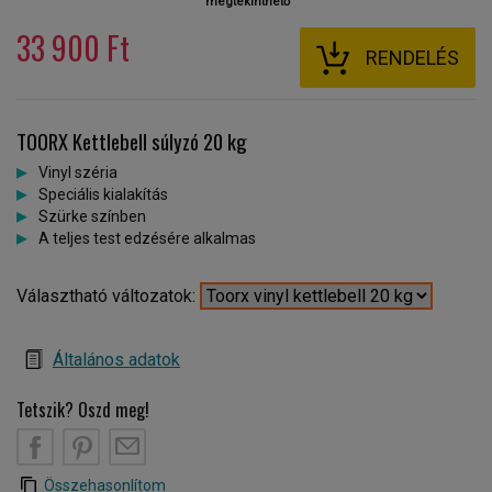
megtekinthető
33 900 Ft
RENDELÉS
TOORX Kettlebell súlyzó 20 kg
Vinyl széria
Speciális kialakítás
Szürke színben
A teljes test edzésére alkalmas
Választható változatok:
Általános adatok
Tetszik? Oszd meg!
Összehasonlítom