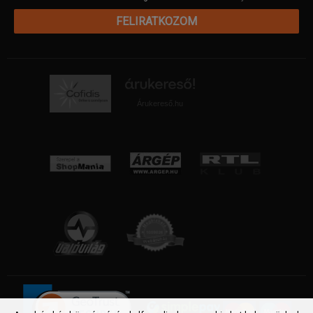
FELIRATKOZOM
Árukereső.hu