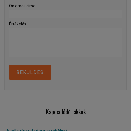
Ön email címe:
Értékelés:
BEKÜLDÉS
Kapcsolódó cikkek
A súlyzós edzések szabályai