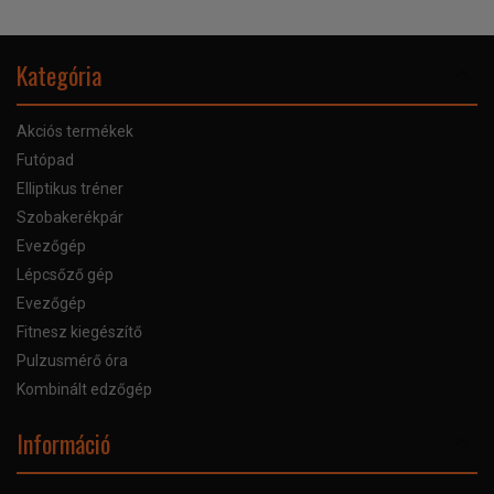
Kategória
Akciós termékek
Futópad
Elliptikus tréner
Szobakerékpár
Evezőgép
Lépcsőző gép
Evezőgép
Fitnesz kiegészítő
Pulzusmérő óra
Kombinált edzőgép
Információ
Online Áruhitel