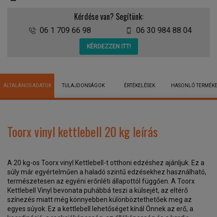
Kérdése van? Segítünk:
06 1 709 66 98
06 30 984 88 04
KÉRDEZZEN ITT!
ÁLTALÁNOS ADATOK
TULAJDONSÁGOK
ÉRTÉKELÉSEK
HASONLÓ TERMÉK
Toorx vinyl kettlebell 20 kg leírás
A 20 kg-os Toorx vinyl Kettlebell-t otthoni edzéshez ajánljuk. Ez a
súly már egyértelműen a haladó szintű edzésekhez használható,
természetesen az egyéni erőnléti állapottól függően. A Toorx
Kettlebell Vinyl bevonata puhábbá teszi a külsejét, az eltérő
színezés miatt még könnyebben különböztethetőek meg az
egyes súyok. Ez a kettlebell lehetőséget kínál Önnek az erő, a