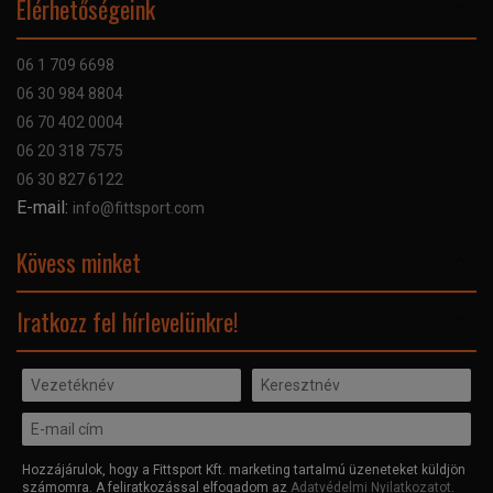
Elérhetőségeink
Bankkártyás fizetés
Szállítás
06 1 709 6698
Garancia
06 30 984 8804
Szerviz hibabejelentő
06 70 402 0004
GYIK
06 20 318 7575
Kapcsolat
06 30 827 6122
Céginformáció
E-mail:
info@fittsport.com
Elismeréseink és díjaink
Adatvédelmi nyilatkozat
Kövess minket
Facebook
Iratkozz fel hírlevelünkre!
Hozzájárulok, hogy a Fittsport Kft. marketing tartalmú üzeneteket küldjön
számomra. A feliratkozással elfogadom az
Adatvédelmi Nyilatkozatot
.