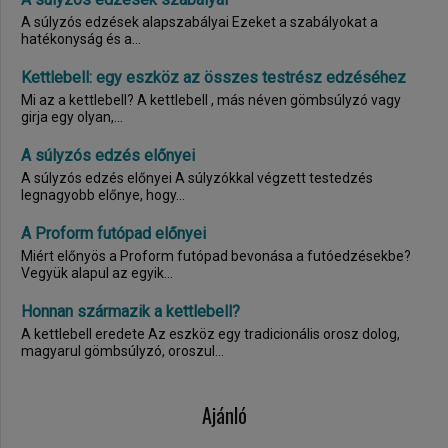
A súlyzós edzések alapszabályai Ezeket a szabályokat a
hatékonyság és a...
Kettlebell: egy eszköz az összes testrész edzéséhez
Mi az a kettlebell? A kettlebell , más néven gömbsúlyzó vagy
girja egy olyan,...
A súlyzós edzés előnyei
A súlyzós edzés előnyei A súlyzókkal végzett testedzés
legnagyobb előnye, hogy...
A Proform futópad előnyei
Miért előnyös a Proform futópad bevonása a futóedzésekbe?
Vegyük alapul az egyik...
Honnan származik a kettlebell?
A kettlebell eredete Az eszköz egy tradicionális orosz dolog,
magyarul gömbsúlyzó, oroszul...
Ajánló