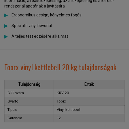
koordináció, a reakcióképesség, az állóképesség és a kardio-
rendszer állapotának a javítására.
Ergonomikus design, kényelmes fogás
Speciális vinyl bevonat
A teljes test edzésére alkalmas
Toorx vinyl kettlebell 20 kg tulajdonságok
Tulajdonság
Érték
Cikkszám
KRV-20
Gyártó
Toorx
Típus
Vinyl kettlebell
Garancia
12