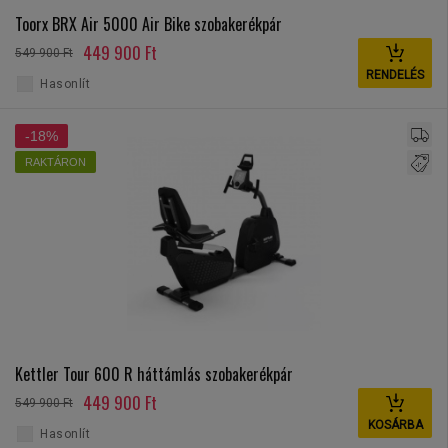
Toorx BRX Air 5000 Air Bike szobakerékpár
449 900 Ft
549 900 Ft
RENDELÉS
Hasonlít
-18%
RAKTÁRON
Kettler Tour 600 R háttámlás szobakerékpár
449 900 Ft
549 900 Ft
KOSÁRBA
Hasonlít