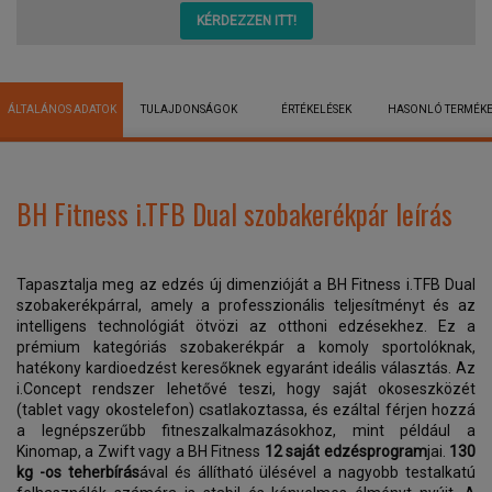
KÉRDEZZEN ITT!
ÁLTALÁNOS ADATOK
TULAJDONSÁGOK
ÉRTÉKELÉSEK
HASONLÓ TERMÉK
BH Fitness i.TFB Dual szobakerékpár leírás
Tapasztalja meg az edzés új dimenzióját a BH Fitness i.TFB Dual
szobakerékpárral, amely a professzionális teljesítményt és az
intelligens technológiát ötvözi az otthoni edzésekhez. Ez a
prémium kategóriás szobakerékpár a komoly sportolóknak,
hatékony kardioedzést keresőknek egyaránt ideális választás. Az
i.Concept rendszer lehetővé teszi, hogy saját okoseszközét
(tablet vagy okostelefon) csatlakoztassa, és ezáltal férjen hozzá
a legnépszerűbb fitneszalkalmazásokhoz, mint például a
Kinomap, a Zwift vagy a BH Fitness
12
saját edzésprogram
jai.
130
kg -os teherbírás
ával és állítható ülésével a nagyobb testalkatú