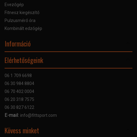
Evezőgép
Fitnesz kiegészítő
Pulzusmérő óra
Kombinált edzőgép
Információ
Online Áruhitel
Elérhetőségeink
Bankkártyás fizetés
Szállítás
06 1 709 6698
Garancia
06 30 984 8804
Szerviz hibabejelentő
06 70 402 0004
GYIK
06 20 318 7575
Kapcsolat
06 30 827 6122
Céginformáció
E-mail:
info@fittsport.com
Elismeréseink és díjaink
Adatvédelmi nyilatkozat
Kövess minket