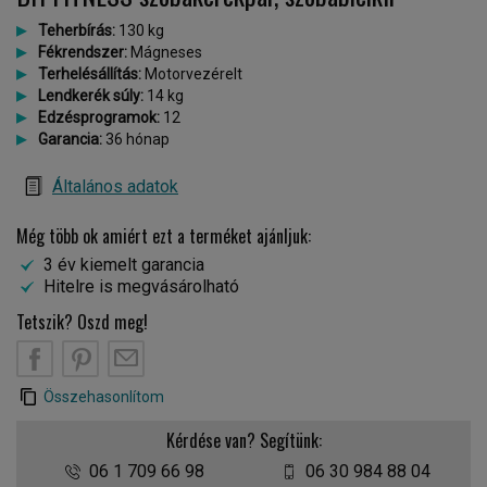
Teherbírás:
130 kg
Fékrendszer:
Mágneses
Terhelésállítás:
Motorvezérelt
Lendkerék súly:
14 kg
Edzésprogramok:
12
Garancia:
36 hónap
Általános adatok
Még több ok amiért ezt a terméket ajánljuk:
3 év kiemelt garancia
Hitelre is megvásárolható
Tetszik? Oszd meg!
Összehasonlítom
Kérdése van? Segítünk:
06 1 709 66 98
06 30 984 88 04