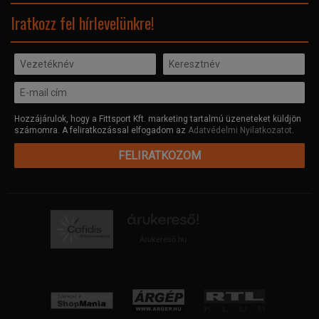
Facebook
Iratkozz fel hírlevelünkre!
Hozzájárulok, hogy a Fittsport Kft. marketing tartalmú üzeneteket küldjön
számomra. A feliratkozással elfogadom az
Adatvédelmi Nyilatkozatot
.
FELIRATKOZOM
Árukereső.hu