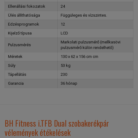
Ellenállási fokozatok
24
Ülés állíthatósága
Függüleges és vízszintes.
Edzésprogramok
12
Kijelző típusa
LCD
Markolati pulzusmérő (mellkasövi
Pulzusmérés
pulzusmérő külön rendelhető)
Méretek
130 x 62 x 156 cm cm
Súly
53 kg
Tápellátás
230
Garancia
36 hónap
BH Fitness i.TFB Dual szobakerékpár
vélemények étékelések