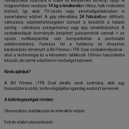
felhasználók számára is stabil és kényelmes élményt nyújt. A
mágnesfékes rendszer
14 kg-s lendkerek
et fékez, halk működést
biztosít, így akár TV-nézés vagy zenehallgatásközben is
zavartalanul edzhet. A gép ellenállása
24 fokozat
ban állítható,
változatos edzéslehetőségeket biztosít a kezdőtől a haladó
szintig - célirányos zsírégetéshez vagy épp rehabilitációhoz. A
szobakerékpár kormányán beépített pulzusmérők vannak + az
opciós mellkaspánttal való kompatibilitás a pontosabb
adatkövetéshez. Fedezze fel a hatékony és élvezetes
kardioedzés élményét a BH Fitness i.TFB Dual szobakerékpárral -
ahol a technológia és a kényelem találkozik. Otthoni használatra
készült, de szinte edzőtermi minőséget képvisel.
Kinek ajánljuk?
A BH Fitness i.TFB Dual ideális azok számára, akik egy
hosszútávra szóló, technológiájába ngazdag eszközt keresnek.
A különlegességek röviden:
Okoseszköz csatlakozás és interaktív edzés
Extrán stabil vázszerkezet