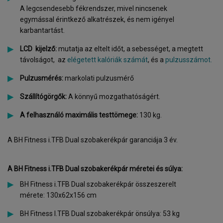
A legcsendesebb fékrendszer, mivel nincsenek
egymással érintkező alkatrészek, és nem igényel
karbantartást.
LCD
kijelző:
mutatja az eltelt időt, a sebességet, a megtett
távolságot, az
elégetett kalóriák számát
, és a
pulzusszámot.
Pulzusmérés:
markolati pulzusmérő
Szállítógörgők:
A könnyű mozgathatóságért.
A felhasználó maximális testtömege:
130 kg.
A BH Fitness i.TFB Dual szobakerékpár garanciája 3 év.
A BH Fitness i.TFB Dual szobakerékpár méretei és súlya:
BH Fitness i.TFB Dual szobakerékpár összeszerelt
mérete: 130x62x156 cm
BH Fitness I.TFB Dual szobakerékpár önsúlya: 53 kg