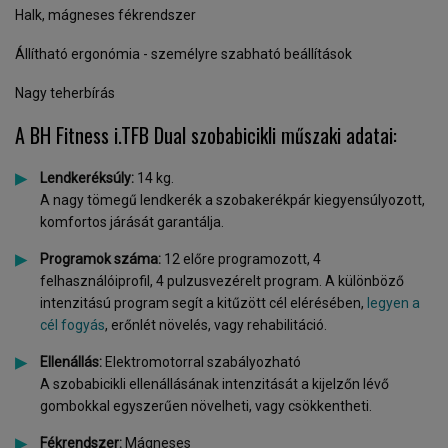
Halk, mágneses fékrendszer
Állítható ergonómia - személyre szabható beállítások
Nagy teherbírás
A BH Fitness i.TFB Dual szobabicikli műszaki adatai:
Lendkeréksúly:
14 kg.
A nagy tömegű lendkerék a szobakerékpár kiegyensúlyozott,
komfortos járását garantálja.
Programok száma:
12 előre programozott, 4
felhasználóiprofil, 4 pulzusvezérelt program. A különböző
intenzitású program segít a kitűzött cél elérésében,
legyen a
cél fogyás
, erőnlét növelés, vagy rehabilitáció.
Ellenállás:
Elektromotorral szabályozható
A szobabicikli ellenállásának intenzitását a kijelzőn lévő
gombokkal egyszerűen növelheti, vagy csökkentheti.
Fékrendszer:
Mágneses