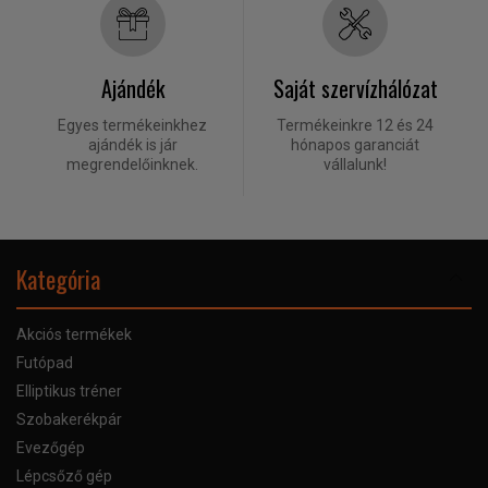
Ajándék
Saját szervízhálózat
Egyes termékeinkhez
Termékeinkre 12 és 24
ajándék is jár
hónapos garanciát
megrendelőinknek.
vállalunk!
Kategória
Akciós termékek
Futópad
Elliptikus tréner
Szobakerékpár
Evezőgép
Lépcsőző gép