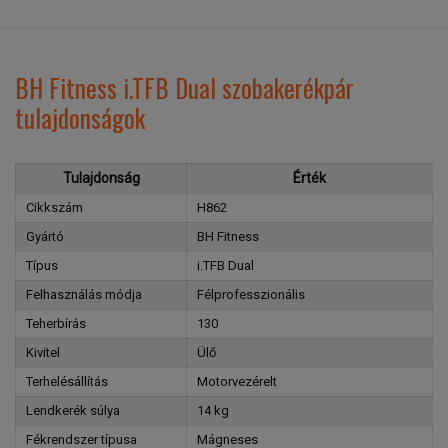
BH Fitness i.TFB Dual szobakerékpár
tulajdonságok
Tulajdonság
Érték
Cikkszám
H862
Gyártó
BH Fitness
Típus
i.TFB Dual
Felhasználás módja
Félprofesszionális
Teherbírás
130
Kivitel
Ülő
Terhelésállítás
Motorvezérelt
Lendkerék súlya
14 kg
Fékrendszer típusa
Mágneses