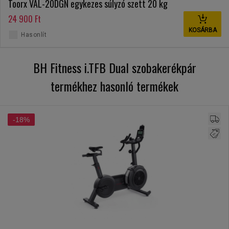
Toorx VAL-20DGN egykezes súlyzó szett 20 kg
24 900 Ft
KOSÁRBA
Hasonlít
BH Fitness i.TFB Dual szobakerékpár
termékhez hasonló termékek
-18%