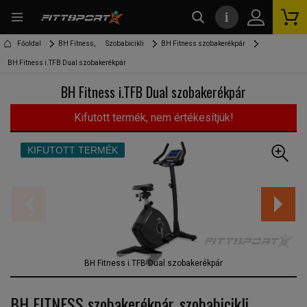
i
kereső
Főoldal
BH Fitness,
Szobabicikli
BH Fitness szobakerékpár
BH Fitness i.TFB Dual szobakerékpár
BH Fitness i.TFB Dual szobakerékpár
Kifutott termék, nem értékesítjük!
KIFUTOTT TERMÉK
BH Fitness i.TFB Dual szobakerékpár
BH FITNESS szobakerékpár, szobabicikli