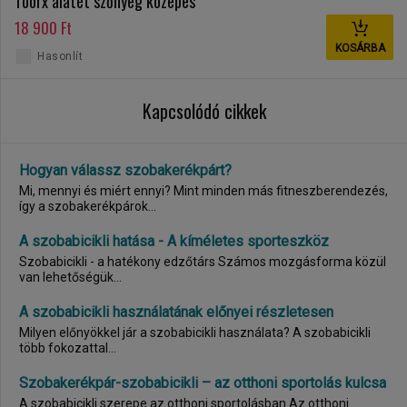
Toorx alátét szőnyeg közepes
18 900 Ft
KOSÁRBA
Hasonlít
Kapcsolódó cikkek
Hogyan válassz szobakerékpárt?
Mi, mennyi és miért ennyi? Mint minden más fitneszberendezés,
így a szobakerékpárok...
A szobabicikli hatása - A kíméletes sporteszköz
Szobabicikli - a hatékony edzőtárs Számos mozgásforma közül
van lehetőségük...
A szobabicikli használatának előnyei részletesen
Milyen előnyökkel jár a szobabicikli használata? A szobabicikli
több fokozattal...
Szobakerékpár-szobabicikli – az otthoni sportolás kulcsa
A szobabicikli szerepe az otthoni sportolásban Az otthoni