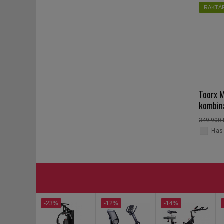
RAKTÁ
Toorx 
kombin
349 900 
Haso
-23%
-12%
-14%