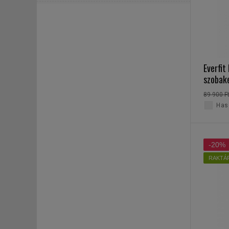
Everfit
szobak
89 900 F
Haso
-20%
RAKTÁ