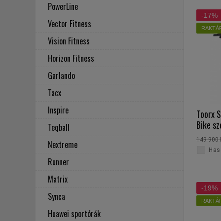
PowerLine
-17%
Vector Fitness
RAKTÁ
Vision Fitness
Horizon Fitness
Garlando
Tacx
Inspire
Toorx 
Bike s
Teqball
149 900 
Nextreme
Haso
Runner
Matrix
-19%
Synca
RAKTÁ
Huawei sportórák