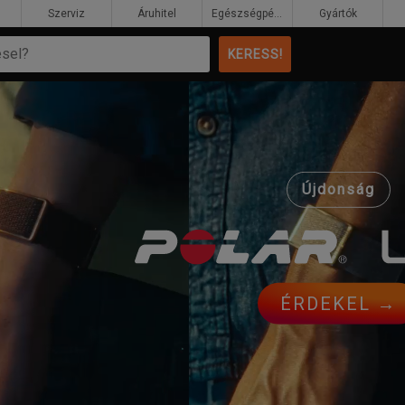
Szerviz
Áruhitel
Egészségpénztár
Gyártók
Újdonság
ÉRDEKEL →