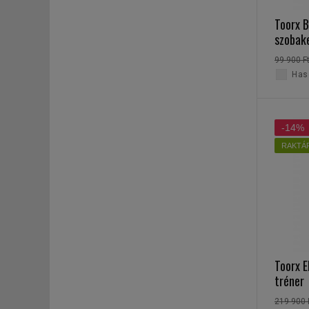
Toorx 
szobak
99 900 F
Haso
-14%
RAKTÁ
Toorx E
tréner
219 900 