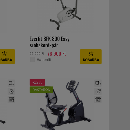
Everfit BFK 800 Easy
szobakerékpár
76 900 Ft
99 900 Ft
Hasonlít
OSÁRBA
KOSÁRBA
-12%
RAKTÁRON