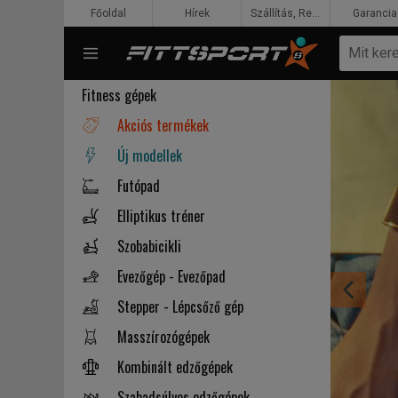
Főoldal
Hírek
Szállítás, Rendelés, Fizetés
Garancia
Fitness gépek
Akciós termékek
Új modellek
Futópad
Elliptikus tréner
Szobabicikli
Evezőgép - Evezőpad
Stepper - Lépcsőző gép
Masszírozógépek
Kombinált edzőgépek
Szabadsúlyos edzőgépek