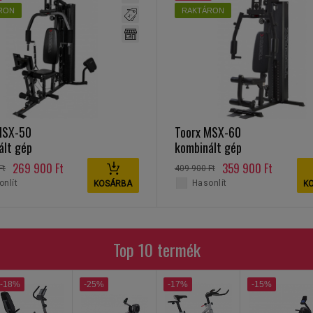
RON
RAKTÁRON
MSX-50
Toorx MSX-60
ált gép
kombinált gép
269 900 Ft
359 900 Ft
Ft
409 900 Ft
nlít
Hasonlít
KOSÁRBA
K
Top 10 termék
-18%
-25%
-17%
-15%