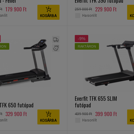
 - Fehér
Everfit TFK 390 futópad
179 900 Ft
229 900 Ft
Ft
259 000 Ft
nlít
Hasonlít
KOSÁRBA
K
-9%
RON
RAKTÁRON
Everfit TFK 655 SLIM
 TFK 650 futópad
futópad
329 900 Ft
399 900 Ft
Ft
439 900 Ft
nlít
Hasonlít
KOSÁRBA
K