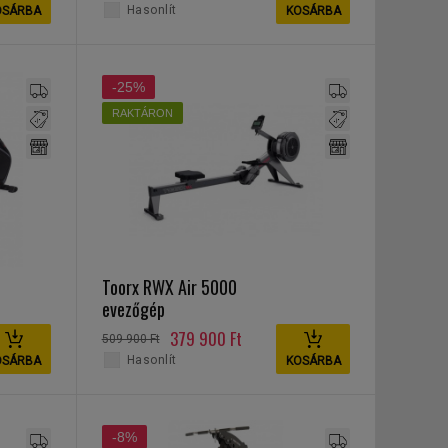
Hasonlít
OSÁRBA
KOSÁRBA
-25%
RAKTÁRON
Toorx RWX Air 5000
evezőgép
379 900 Ft
509 900 Ft
Hasonlít
OSÁRBA
KOSÁRBA
-8%