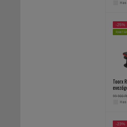
Haso
-25%
RAKTÁ
Toorx 
evezőg
99 900 F
Haso
-23%