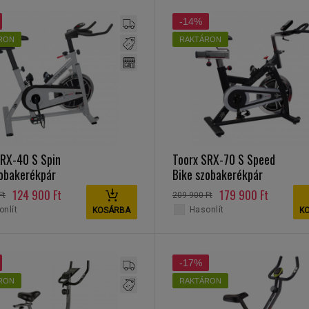
-14%
RON
RAKTÁRON
SRX-40 S Spin
Toorx SRX-70 S Speed
zobakerékpár
Bike szobakerékpár
124 900 Ft
179 900 Ft
Ft
209 900 Ft
nlít
Hasonlít
KOSÁRBA
K
-17%
RON
RAKTÁRON