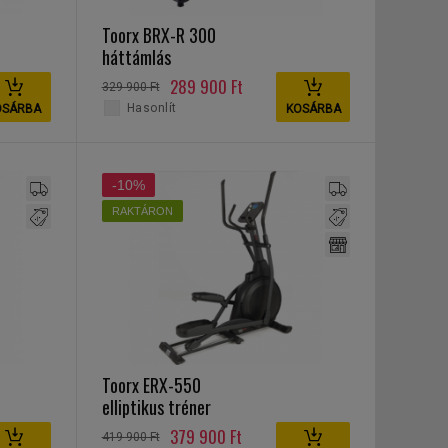
Toorx BRX-R 300
háttámlás
szobakerékpár
289 900 Ft
329 900 Ft
Hasonlít
OSÁRBA
KOSÁRBA
-10%
RAKTÁRON
Toorx ERX-550
elliptikus tréner
379 900 Ft
419 900 Ft