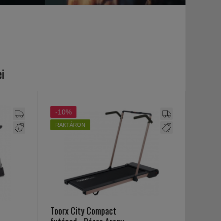
i
-10%
RAKTÁRON
Toorx City Compact