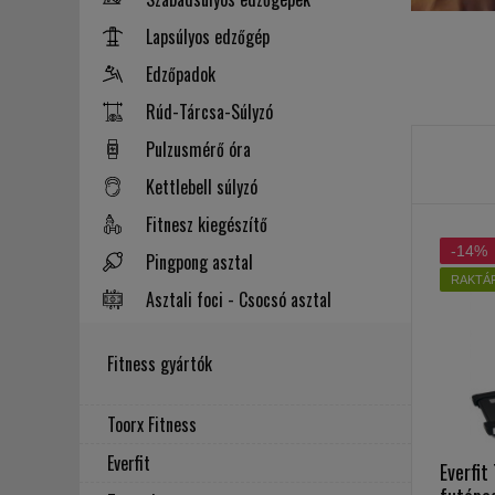
Lapsúlyos edzőgép
Edzőpadok
Rúd-Tárcsa-Súlyzó
Pulzusmérő óra
Kettlebell súlyzó
Fitnesz kiegészítő
-14%
Pingpong asztal
RAKTÁ
Asztali foci - Csocsó asztal
Fitness gyártók
Toorx Fitness
Everfit
Everfit