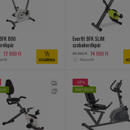
 BFK 800
Everfit BFK SLIM
erékpár
szobakerékpár
72 900 Ft
74 900 Ft
t
89 900 Ft
nlít
Hasonlít
KOSÁRBA
K
-18%
RON
RAKTÁRON