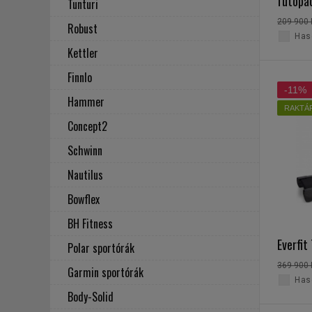
futópad
Tunturi
209 900 
Robust
Haso
Kettler
Finnlo
-11%
Hammer
RAKTÁ
Concept2
Schwinn
Nautilus
Bowflex
BH Fitness
Everfit
Polar sportórák
369 900 
Garmin sportórák
Haso
Body-Solid