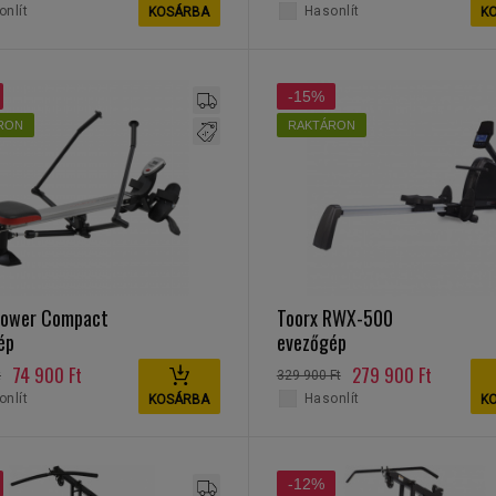
nlít
Hasonlít
KOSÁRBA
K
-15%
RON
RAKTÁRON
Rower Compact
Toorx RWX-500
ép
evezőgép
74 900 Ft
279 900 Ft
t
329 900 Ft
nlít
Hasonlít
KOSÁRBA
K
-12%