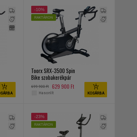
-10%
RAKTÁRON
Toorx SRX-3500 Spin
Bike szobakerékpár
629 900 Ft
699 900 Ft
Hasonlít
OSÁRBA
KOSÁRBA
-23%
RAKTÁRON