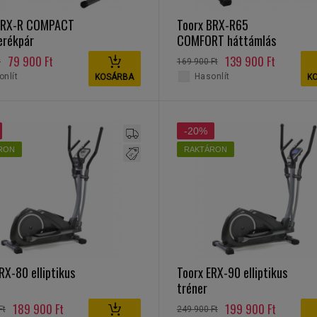
BRX-R COMPACT
Toorx BRX-R65
erékpár
COMFORT háttámlás
szobakerékpár
79 900 Ft
139 900 Ft
t
169 900 Ft
nlít
Hasonlít
KOSÁRBA
K
-20%
RON
RAKTÁRON
RX-80 elliptikus
Toorx ERX-90 elliptikus
tréner
189 900 Ft
199 900 Ft
Ft
249 900 Ft