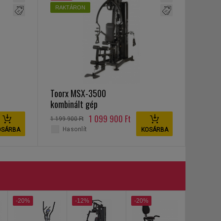
RAKTÁRON
Toorx MSX-3500
kombinált gép
1 099 900 Ft
1 199 900 Ft
Hasonlít
OSÁRBA
KOSÁRBA
-20%
-12%
-20%